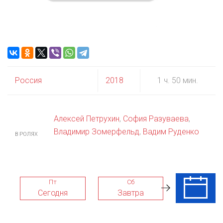
Россия
2018
1 ч. 50 мин.
Алексей Петрухин
,
София Разуваева
,
Владимир Зомерфельд
,
Вадим Руденко
В РОЛЯХ
Пт
Сб
Вс
Сегодня
Завтра
09 Авг