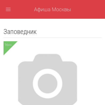
Афиша Москвы
Заповедник
16++