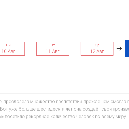
Пн
Вт
Ср
10 Авг
11 Авг
12 Авг
е, преодолела множество препятствий, прежде чем смогла 
Вот уже больше шестидесяти лет она создаёт свои произве
ы» посетило рекордное количество человек по всему миру.