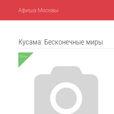
Афиша Москвы
Кусама: Бесконечные миры
16++