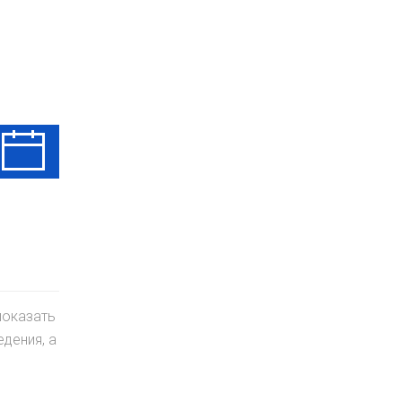
Чт
Пт
Сб
13 Авг
14 Авг
15 Авг
показать
дения, а