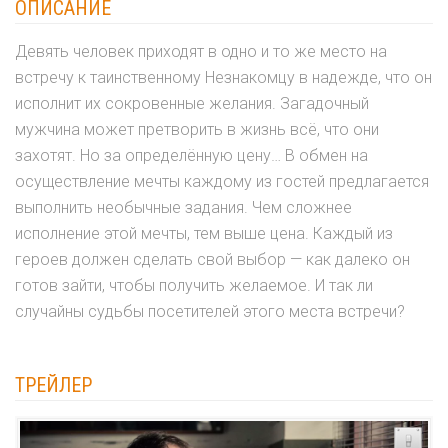
ОПИСАНИЕ
Девять человек приходят в одно и то же место на
встречу к таинственному Незнакомцу в надежде, что он
исполнит их сокровенные желания. Загадочный
мужчина может претворить в жизнь всё, что они
захотят. Но за определённую цену… В обмен на
осуществление мечты каждому из гостей предлагается
выполнить необычные задания. Чем сложнее
исполнение этой мечты, тем выше цена. Каждый из
героев должен сделать свой выбор — как далеко он
готов зайти, чтобы получить желаемое. И так ли
случайны судьбы посетителей этого места встречи?
ТРЕЙЛЕР