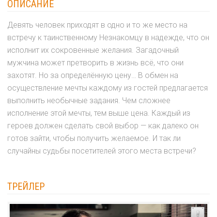
ОПИСАНИЕ
Девять человек приходят в одно и то же место на
встречу к таинственному Незнакомцу в надежде, что он
исполнит их сокровенные желания. Загадочный
мужчина может претворить в жизнь всё, что они
захотят. Но за определённую цену… В обмен на
осуществление мечты каждому из гостей предлагается
выполнить необычные задания. Чем сложнее
исполнение этой мечты, тем выше цена. Каждый из
героев должен сделать свой выбор — как далеко он
готов зайти, чтобы получить желаемое. И так ли
случайны судьбы посетителей этого места встречи?
ТРЕЙЛЕР