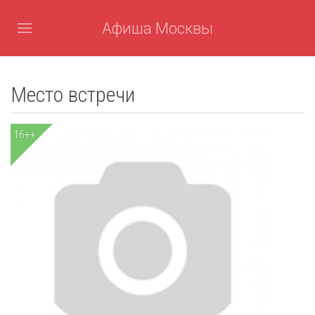
Афиша Москвы
Место встречи
16++