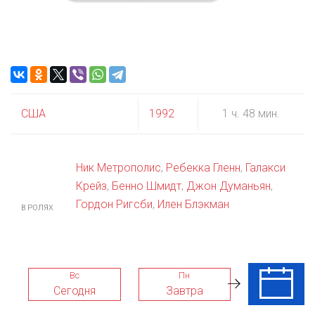
США
1992
1 ч. 48 мин.
Ник Метрополис
,
Ребекка Гленн
,
Галакси
Крейз
,
Бенно Шмидт
,
Джон Думаньян
,
Гордон Ригсби
,
Илен Блэкман
В РОЛЯХ
Вс
Пн
Вт
Сегодня
Завтра
11 Авг