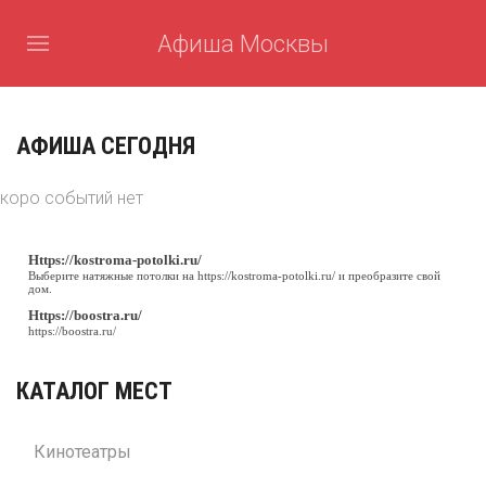
Афиша Москвы
АФИША СЕГОДНЯ
коро событий нет
Https://kostroma-potolki.ru/
Выберите натяжные потолки на
https://kostroma-potolki.ru/
и преобразите свой
дом.
Https://boostra.ru/
https://boostra.ru/
КАТАЛОГ МЕСТ
Кинотеатры