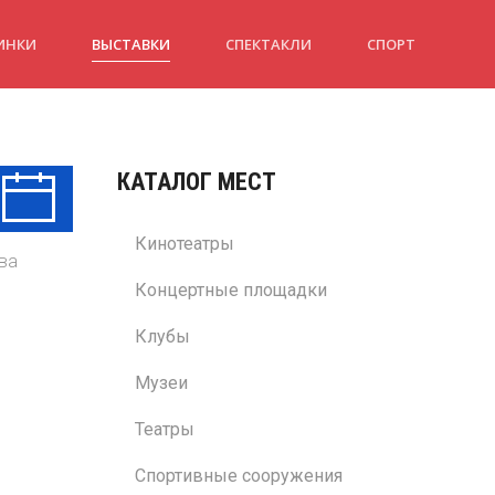
ИНКИ
ВЫСТАВКИ
СПЕКТАКЛИ
СПОРТ
КАТАЛОГ МЕСТ
Ср
Чт
Пт
12 Авг
13 Авг
14 Авг
Кинотеатры
ва
Концертные площадки
Клубы
Музеи
Театры
Спортивные сооружения