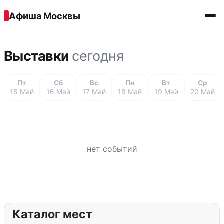
Перейти к содержимому
Афиша Москвы
Выставки
сегодня
Пт
Сб
Вс
Пн
Вт
Ср
15 Май
16 Май
17 Май
18 Май
19 Май
20 Май
нет событий
Каталог мест