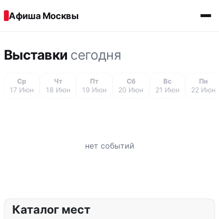
Перейти к содержимому
Афиша Москвы
Выставки
сегодня
Ср
Чт
Пт
Сб
Вс
Пн
17 Июн
18 Июн
19 Июн
20 Июн
21 Июн
22 Июн
нет событий
Каталог мест