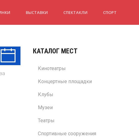
ИНКИ
ВЫСТАВКИ
СПЕКТАКЛИ
СПОРТ
КАТАЛОГ МЕСТ
Вт
Ср
Чт
11 Авг
12 Авг
13 Авг
Кинотеатры
ва
Концертные площадки
Клубы
Музеи
Театры
Спортивные сооружения