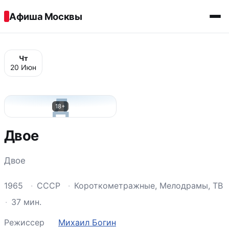
Перейти к содержимому
Афиша Москвы
Чт
20 Июн
Д
18+
Двое
Двое
1965
·
СССР
·
Короткометражные, Мелодрамы, ТВ
·
37 мин.
Режиссер
Михаил Богин