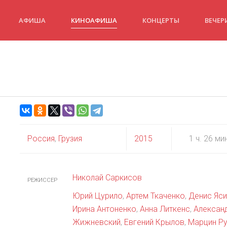
АФИША
КИНОАФИША
КОНЦЕРТЫ
ВЕЧЕР
Россия
,
Грузия
2015
1 ч. 26 ми
Николай Саркисов
РЕЖИССЕР
Юрий Цурило
,
Артем Ткаченко
,
Денис Яси
Ирина Антоненко
,
Анна Литкенс
,
Алексан
Жижневский
,
Евгений Крылов
,
Марцин Р