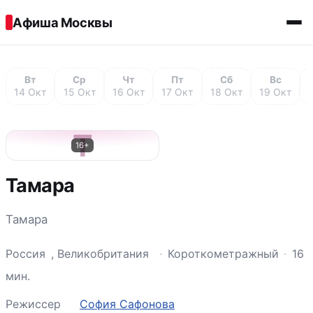
Перейти к содержимому
Афиша Москвы
Вт
Ср
Чт
Пт
Сб
Вс
14 Окт
15 Окт
16 Окт
17 Окт
18 Окт
19 Окт
Т
16+
Тамара
Тамара
Россия
,
Великобритания
·
Короткометражный
·
16
мин.
Режиссер
София Сафонова