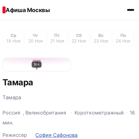
Перейти к содержимому
Афиша Москвы
Ср
Чт
Пт
Сб
Вс
Пн
19 Ноя
20 Ноя
21 Ноя
22 Ноя
23 Ноя
24 Ноя
Т
16+
Тамара
Тамара
Россия
,
Великобритания
·
Короткометражный
·
16
мин.
Режиссер
София Сафонова