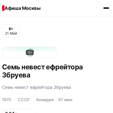
Перейти к содержимому
Афиша Москвы
Вт
21 Май
С
12+
Семь невест ефрейтора
Збруева
Семь невест ефрейтора Збруева
1970
·
СССР
·
Комедия
·
97 мин.