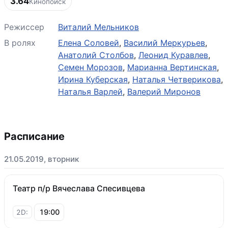
3.64
Кинопоиск
Режиссер
Виталий Мельников
В ролях
Елена Соловей
,
Василий Меркурьев
,
Анатолий Столбов
,
Леонид Куравлев
,
Семен Морозов
,
Марианна Вертинская
,
Ирина Куберская
,
Наталья Четверикова
,
Наталья Варлей
,
Валерий Миронов
Расписание
21.05.2019, вторник
Театр п/р Вячеслава Спесивцева
19:00
2D: