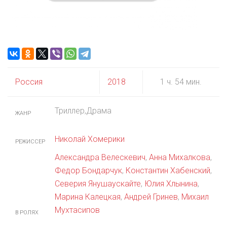
Россия
2018
1 ч. 54 мин.
Триллер,Драма
ЖАНР
Николай Хомерики
РЕЖИССЕР
Александра Велескевич
,
Анна Михалкова
,
Федор Бондарчук
,
Константин Хабенский
,
Северия Янушаускайте
,
Юлия Хлынина
,
Марина Калецкая
,
Андрей Гринев
,
Михаил
Мухтасипов
В РОЛЯХ