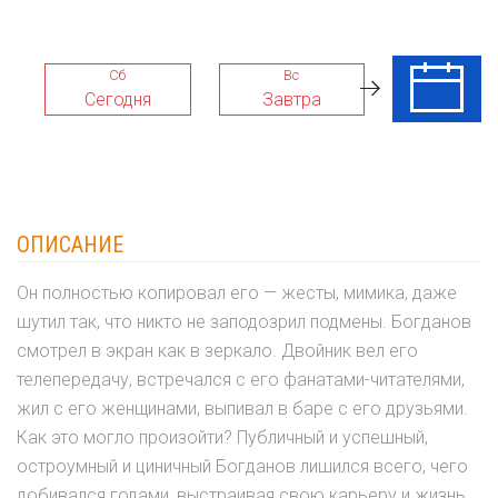
Сб
Вс
Пн
Сегодня
Завтра
10 Авг
ОПИСАНИЕ
Он полностью копировал его — жесты, мимика, даже
шутил так, что никто не заподозрил подмены. Богданов
смотрел в экран как в зеркало. Двойник вел его
телепередачу, встречался с его фанатами-читателями,
жил с его женщинами, выпивал в баре с его друзьями.
Как это могло произойти? Публичный и успешный,
остроумный и циничный Богданов лишился всего, чего
добивался годами, выстраивая свою карьеру и жизнь.