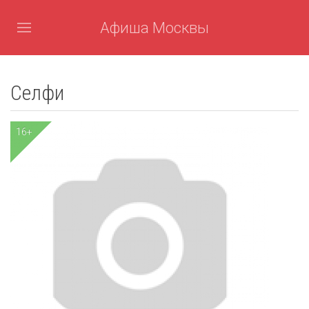
Афиша Москвы
Селфи
16+