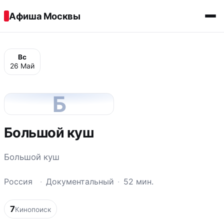
Перейти к содержимому
Афиша Москвы
Вс
26 Май
Б
Большой куш
Большой куш
Россия
·
Документальный
·
52 мин.
7
Кинопоиск