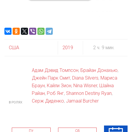
США
2019
2 ч. 9 мин.
Адам Дэвид Томпсон
,
Брайан Донахью
,
Джейн Парк Смит
,
Diana Silvers
,
Мариса
Браун
,
Кайли Зион
,
Nina Wisner
,
Шайна
Райан
,
Роб Янг
,
Shannon Destiny Ryan
,
Серж Диденко
,
Jamaal Burcher
В РОЛЯХ
Пт
Сб
Вс