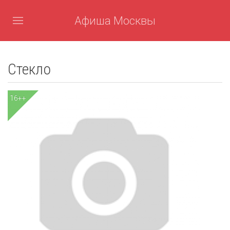
Афиша Москвы
Стекло
16++