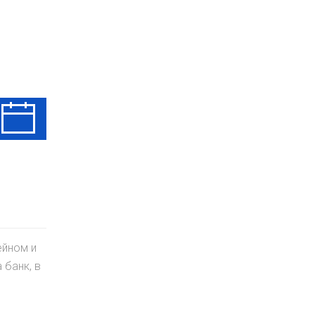
Ср
Чт
Пт
12 Авг
13 Авг
14 Авг
ейном и
 банк, в