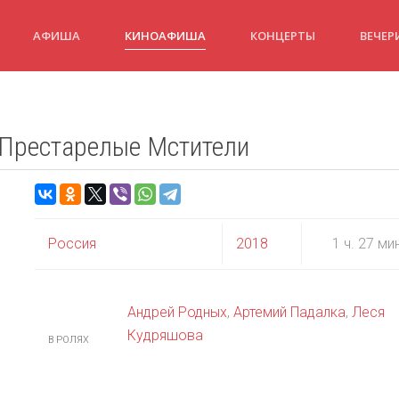
АФИША
КИНОАФИША
КОНЦЕРТЫ
ВЕЧЕР
 Престарелые Мстители
Россия
2018
1 ч. 27 ми
Андрей Родных
,
Артемий Падалка
,
Леся
Кудряшова
В РОЛЯХ