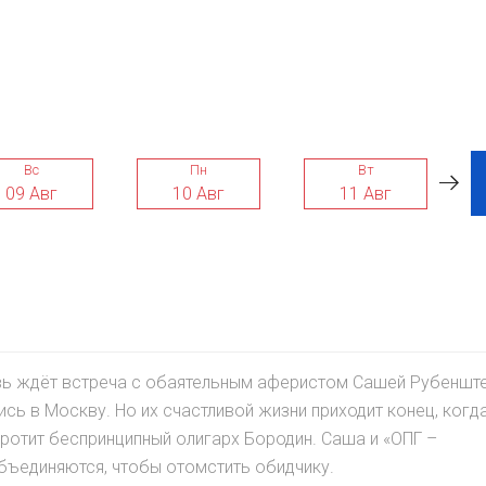
Вс
Пн
Вт
09 Авг
10 Авг
11 Авг
вь ждёт встреча с обаятельным аферистом Сашей Рубеншт
ь в Москву. Но их счастливой жизни приходит конец, когда
ротит беспринципный олигарх Бородин. Саша и «ОПГ –
бъединяются, чтобы отомстить обидчику.