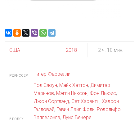
США
2018
2 ч. 10 мин.
Питер Фаррелли
РЕЖИССЕР
Пол Слоун
,
Майк Хаттон
,
Димитар
Маринов
,
Мэгги Никсон
,
Фон Льюис
,
Джон Сортлэнд
,
Сет Харвитц
,
Хадсон
Гэлловэй
,
Гэвин Лайл Фоли
,
Родольфо
Валлелонга
,
Луис Венере
В РОЛЯХ