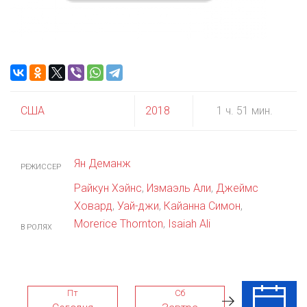
США
2018
1 ч. 51 мин.
Ян Деманж
РЕЖИССЕР
Райкун Хэйнс
,
Измаэль Али
,
Джеймс
Ховард
,
Уай-джи
,
Кайанна Симон
,
Morerice Thornton
,
Isaiah Ali
В РОЛЯХ
Пт
Сб
Вс