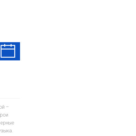
Ср
Чт
Пт
12 Авг
13 Авг
14 Авг
ой –
ерои
верные
узыка.