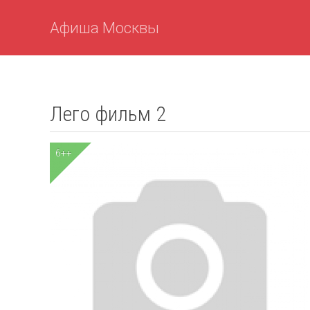
Афиша Москвы
Лего фильм 2
6++