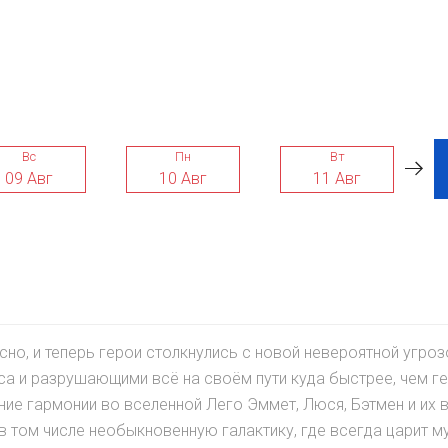
Вс
Пн
Вт
09 Авг
10 Авг
11 Авг
сно, и теперь герои столкнулись с новой невероятной угроз
са и разрушающими всё на своём пути куда быстрее, чем г
ние гармонии во вселенной Лего Эммет, Люся, Бэтмен и их 
в том числе необыкновенную галактику, где всегда царит м