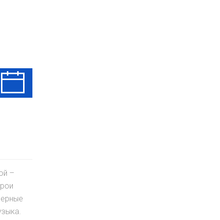
Ср
Чт
Пт
12 Авг
13 Авг
14 Авг
ой –
ерои
верные
узыка.