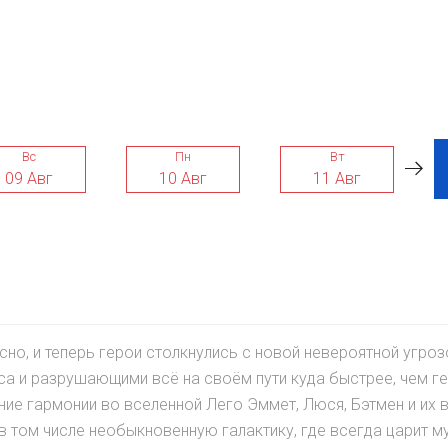
Вс
Пн
Вт
09 Авг
10 Авг
11 Авг
сно, и теперь герои столкнулись с новой невероятной угроз
са и разрушающими всё на своём пути куда быстрее, чем г
ние гармонии во вселенной Лего Эммет, Люся, Бэтмен и их 
в том числе необыкновенную галактику, где всегда царит м