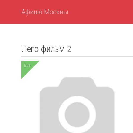
Афиша Москвы
Лего фильм 2
6++