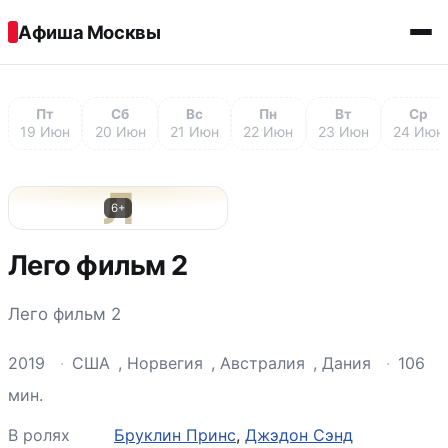
Перейти к содержимому
Афиша Москвы
Пт
Сб
Вс
Пн
Вт
Ср
19 Июн
20 Июн
21 Июн
22 Июн
23 Июн
24 Июн
Л
6+
Лего фильм 2
Лего фильм 2
2019
·
США
,
Норвегия
,
Австралия
,
Дания
·
106
мин.
В ролях
Бруклин Принс
,
Джэдон Сэнд