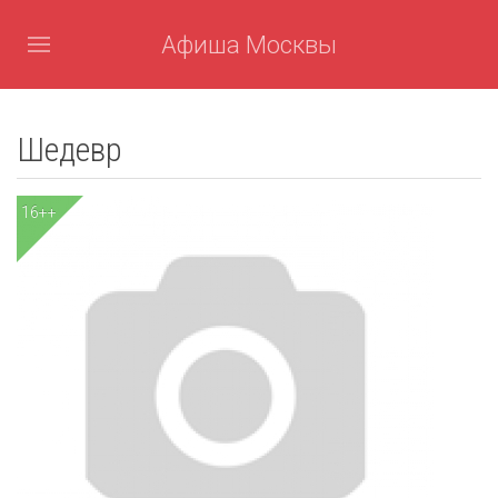
Афиша Москвы
Шедевр
16++