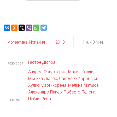
Аргентина
,
Испания
2018
1 ч. 40 мин.
Гастон Дюпра
РЕЖИССЕР
Андреа Фриджерио
,
Мария Солди
,
Моника Дюпра
,
Сантьяго Коровски
,
Хулио Мартикорена
,
Мелина Мэтьюз
,
Алехандро Пакер
,
Роберто Пелони
,
Пабло Рива
В РОЛЯХ