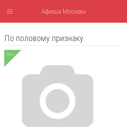
Афиша Москвы
По половому признаку
16++