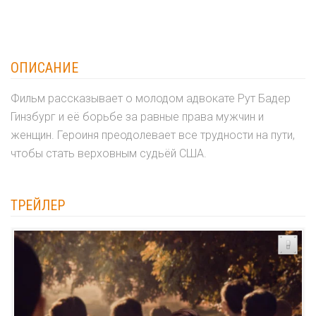
ОПИСАНИЕ
Фильм рассказывает о молодом адвокате Рут Бадер
Гинзбург и её борьбе за равные права мужчин и
женщин. Героиня преодолевает все трудности на пути,
чтобы стать верховным судьёй США.
ТРЕЙЛЕР