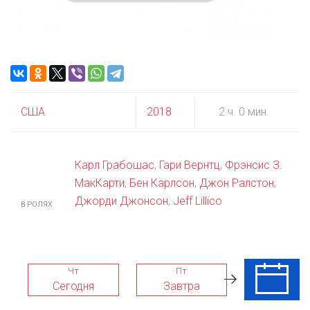
США
2018
2 ч. 0 мин.
Карл Грабошас
,
Гари Вернтц
,
Фрэнсис З.
МакКарти
,
Бен Карлсон
,
Джон Ралстон
,
Джорди Джонсон
,
Jeff Lillico
В РОЛЯХ
Чт
Пт
Сб
Сегодня
Завтра
08 Авг