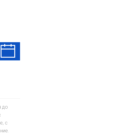
Чт
Пт
Сб
13 Авг
14 Авг
15 Авг
я до
с
е, с
ние.