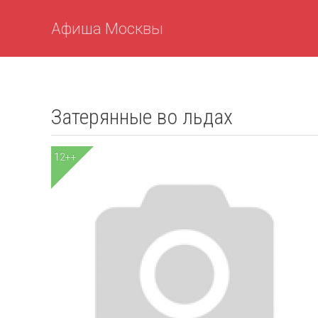
Афиша Москвы
Затерянные во льдах
12++