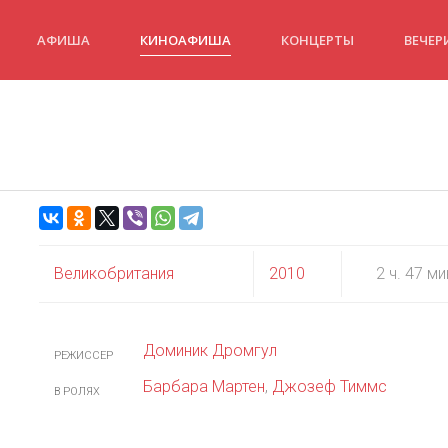
АФИША
КИНОАФИША
КОНЦЕРТЫ
ВЕЧЕР
Великобритания
2010
2 ч. 47 ми
Доминик Дромгул
РЕЖИССЕР
Барбара Мартен
,
Джозеф Тиммс
В РОЛЯХ