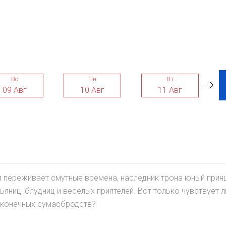
Вс
Пн
Вт
09 Авг
10 Авг
11 Авг
ия переживает смутные времена, наследник трона юный прин
яниц, блудниц и веселых приятелей. Вот только чувствует л
сконечных сумасбродств?