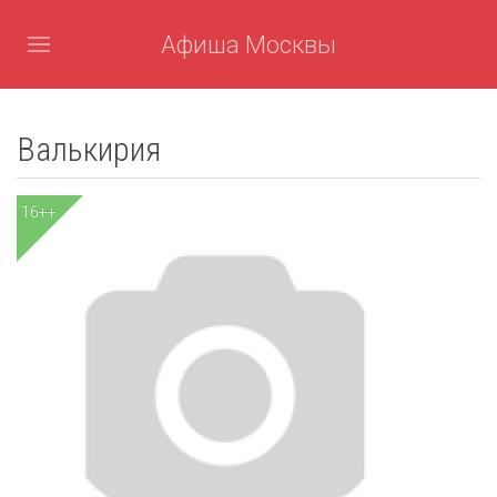
Афиша Москвы
Валькирия
16++