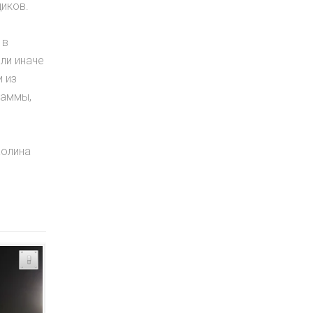
иков.
 в
ли иначе
 из
раммы,
Колина