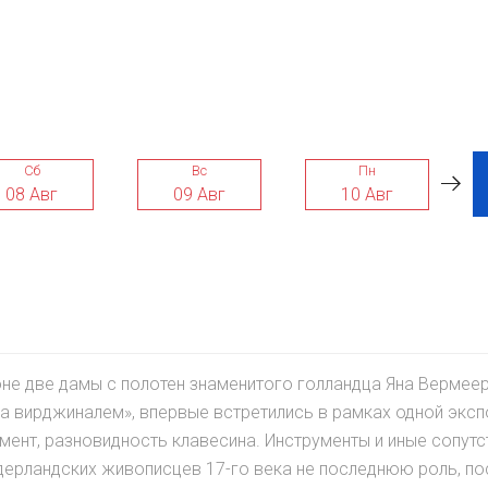
Сб
Вс
Пн
08 Авг
09 Авг
10 Авг
не две дамы с полотен знаменитого голландца Яна Вермеер
за вирджиналем», впервые встретились в рамках одной эксп
мент, разновидность клавесина. Инструменты и иные сопут
дерландских живописцев 17-го века не последнюю роль, по