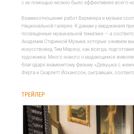
с их помощью можно было эффективнее всего нам
Взаимоотношение работ Вермеера и музыки соот
Национальной галерее. К дамам у вирджиналя прис
посвящённые музыкальной тематике — а соответс
Академии Старинной Музыки, которые оживили вы
искусствовед Тим Марлоу, как всегда, подготови
художника. Много нового о выдающемся живописц
благодаря знаменитому фильму «Девушка с жемчужно
Фёрта и Скарлетт Йоханссон, сыгравших, соответ
ТРЕЙЛЕР