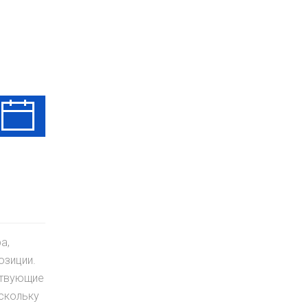
Вт
Ср
Чт
11 Авг
12 Авг
13 Авг
а,
озиции.
ствующие
скольку