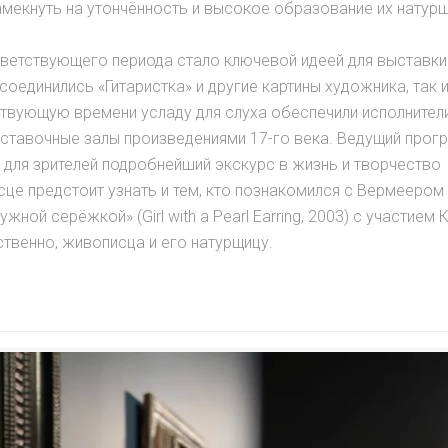
екнуть на утончённость и высокое образование их натурщ
ветствующего периода стало ключевой идеей для выставки
оединились «Гитаристка» и другие картины художника, так и
твующую времени усладу для слуха обеспечили исполнители
ставочные залы произведениями 17-го века. Ведущий прог
л для зрителей подробнейший экскурс в жизнь и творчество
е предстоит узнать и тем, кто познакомился с Вермеером
й серёжкой» (Girl with a Pearl Earring, 2003) с участием 
ственно, живописца и его натурщицу.