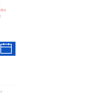
,
dra
с
Чт
Пт
Сб
13 Авг
14 Авг
15 Авг
ет