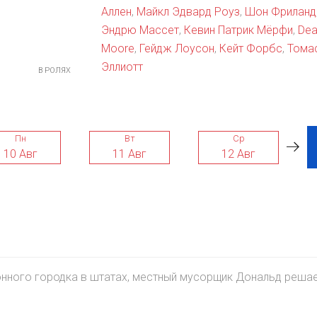
Аллен
,
Майкл Эдвард Роуз
,
Шон Фриланд
Эндрю Массет
,
Кевин Патрик Мёрфи
,
Dea
Moore
,
Гейдж Лоусон
,
Кейт Форбс
,
Тома
Эллиотт
В РОЛЯХ
Пн
Вт
Ср
10 Авг
11 Авг
12 Авг
сонного городка в штатах, местный мусорщик Дональд реша