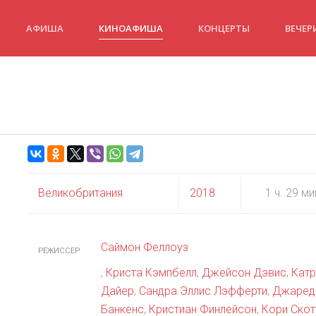
АФИША
КИНОАФИША
КОНЦЕРТЫ
ВЕЧЕР
Великобритания
2018
1 ч. 29 ми
Саймон Феллоуз
РЕЖИССЕР
,
Криста Кэмпбелл
,
Джейсон Дэвис
,
Катр
Дайер
,
Сандра Эллис Лэфферти
,
Джаред
Банкенс
,
Кристиан Финлейсон
,
Кори Скот