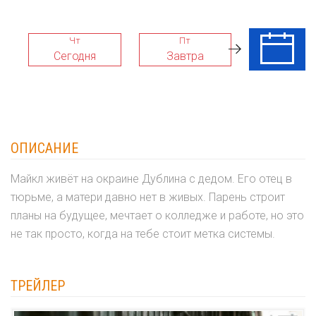
Чт
Пт
Сб
Сегодня
Завтра
08 Авг
ОПИСАНИЕ
Майкл живёт на окраине Дублина с дедом. Его отец в
тюрьме, а матери давно нет в живых. Парень строит
планы на будущее, мечтает о колледже и работе, но это
не так просто, когда на тебе стоит метка системы.
ТРЕЙЛЕР