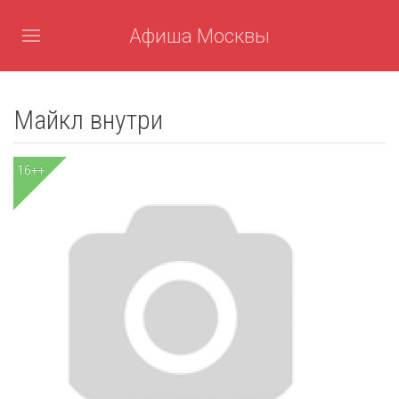
Афиша Москвы
Майкл внутри
16++