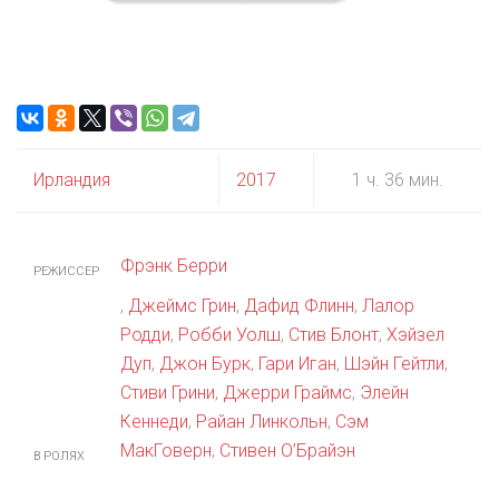
Ирландия
2017
1 ч. 36 мин.
Фрэнк Берри
РЕЖИССЕР
,
Джеймс Грин
,
Дафид Флинн
,
Лалор
Родди
,
Робби Уолш
,
Стив Блонт
,
Хэйзел
Дуп
,
Джон Бурк
,
Гари Иган
,
Шэйн Гейтли
,
Стиви Грини
,
Джерри Граймс
,
Элейн
Кеннеди
,
Райан Линкольн
,
Сэм
МакГоверн
,
Стивен О’Брайэн
В РОЛЯХ