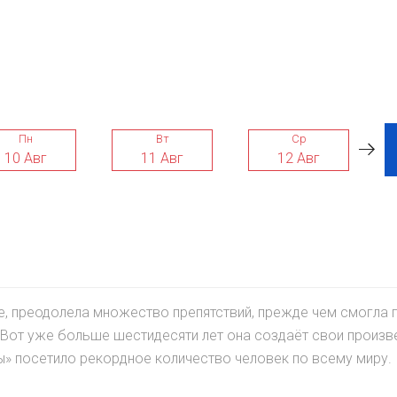
Пн
Вт
Ср
10 Авг
11 Авг
12 Авг
е, преодолела множество препятствий, прежде чем смогла 
Вот уже больше шестидесяти лет она создаёт свои произве
ы» посетило рекордное количество человек по всему миру.