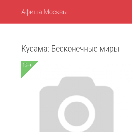
Афиша Москвы
Кусама: Бесконечные миры
16++