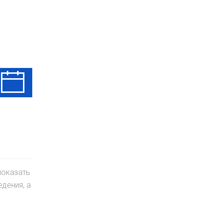
Чт
Пт
Сб
13 Авг
14 Авг
15 Авг
показать
дения, а