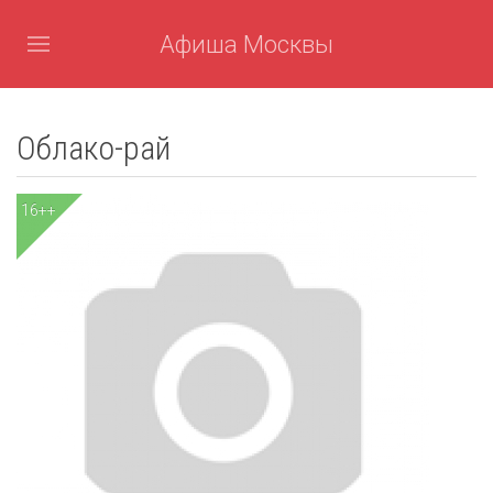
Афиша Москвы
Облако-рай
16++