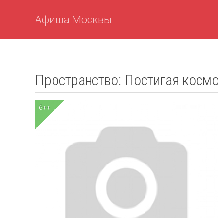
Афиша Москвы
Пространство: Постигая косм
6++