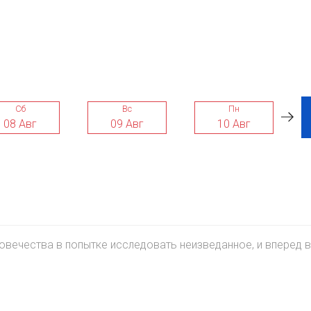
Сб
Вс
Пн
08 Авг
09 Авг
10 Авг
овечества в попытке исследовать неизведанное, и вперед в