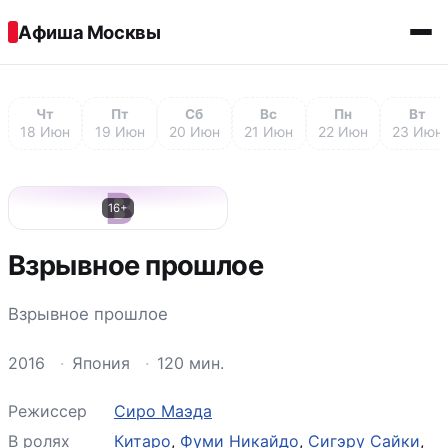
Перейти к содержимому
Афиша Москвы
Чт
Пт
Сб
Вс
Пн
Вт
18 Июн
19 Июн
20 Июн
21 Июн
22 Июн
23 Июн
В
16+
Взрывное прошлое
Взрывное прошлое
2016
·
Япония
·
120 мин.
Режиссер
Сиро Маэда
В ролях
Китаро
,
Фуми Никайдо
,
Сигэру Сайки
,