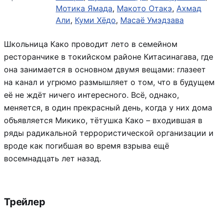
Мотика Ямада
,
Макото Отакэ
,
Ахмад
Али
,
Куми Хёдо
,
Масаё Умэдзава
Школьница Како проводит лето в семейном
ресторанчике в токийском районе Китасинагава, где
она занимается в основном двумя вещами: глазеет
на канал и угрюмо размышляет о том, что в будущем
её не ждёт ничего интересного. Всё, однако,
меняется, в один прекрасный день, когда у них дома
объявляется Микико, тётушка Како – входившая в
ряды радикальной террористической организации и
вроде как погибшая во время взрыва ещё
восемнадцать лет назад.
Трейлер