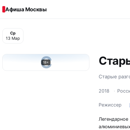
Перейти к содержимому
Афиша Москвы
Ср
13 Мар
С
Стар
18+
Старые разг
2018
·
Росс
Режиссер
Легендарное 
алюминиевых 