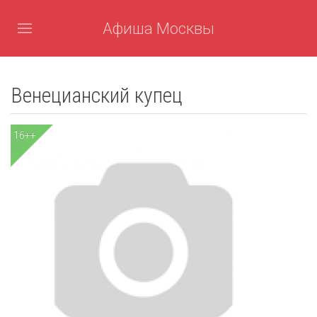
Афиша Москвы
Венецианский купец
16++