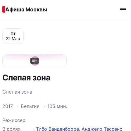
Перейти к содержимому
Афиша Москвы
Пт
22 Мар
С
18+
Слепая зона
Слепая зона
2017
·
Бельгия
·
105 мин.
Режиссер
В ролях
,
Тибо Ванденборре
,
Анджело Тессенс