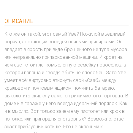
ОПИСАНИЕ
Кто же он такой, этот самый Уве? Пожилой въедливый
ворчун, достающий соседей вечными придирками. Он
впадает в ярость при виде брошенного не туда мусора
или неправильно припаркованной машины. И кроет на
чём свет стоит легкомысленную семейку новосёлов, в
которой папаша и гвоздя вбить не способен. Зато Уве
умеет всё: виртуозно втиснуть свой «Сааб» между
крыльцом и почтовым ящиком, починить батарею,
выколотить скидку у самого прижимистого торговца. В
доме и в гараже у него всегда идеальный порядок. Как
и в мыслях. Вот только зачем ему пистолет или крюк в
потолке, или пригоршня снотворных? Возможно, ответ
знает приблудный котище. Его не склонный к