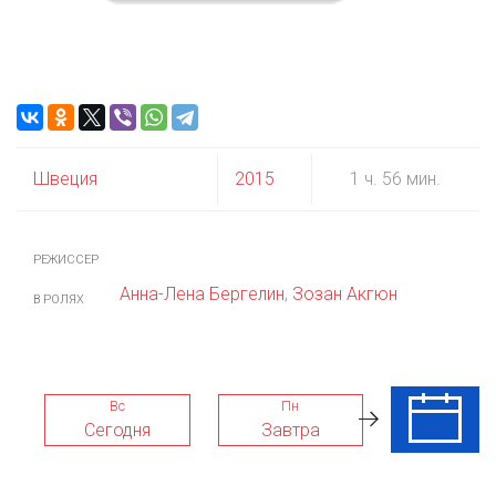
Швеция
2015
1 ч. 56 мин.
РЕЖИССЕР
Анна-Лена Бергелин
,
Зозан Акгюн
В РОЛЯХ
Вс
Пн
Вт
Сегодня
Завтра
11 Авг