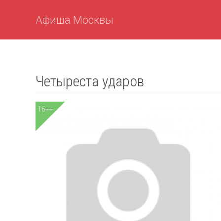
Афиша Москвы
Четыреста ударов
16++