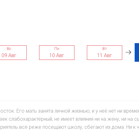
Вс
Пн
Вт
09 Авг
10 Авг
11 Авг
ток. Его мать занята личной жизнью, и у неё нет ни времен
ек слабохарактерный, не имеет влияния ни на жену, ни на с
приятель всё реже посещают школу, сбегают из дома. Ни к 