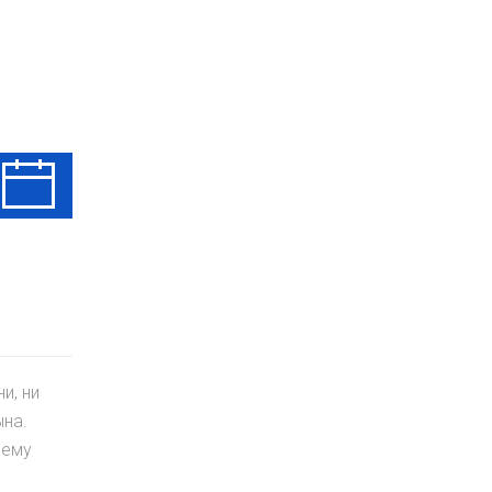
Ср
Чт
Пт
12 Авг
13 Авг
14 Авг
и, ни
ына.
чему