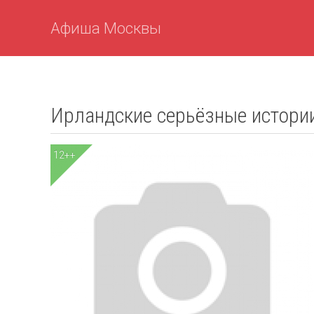
Афиша Москвы
Ирландские серьёзные истори
12++