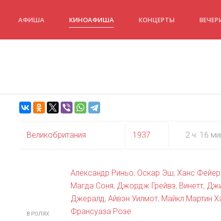
АФИША
КИНОАФИША
КОНЦЕРТЫ
ВЕЧЕР
Великобритания
1937
2 ч. 16 ми
Александр Риньо
,
Оскар Эш
,
Ханс Фейер
Магда Соня
,
Джордж Грейвз
,
Винетт
,
Дж
Джералд
,
Айвэн Уилмот
,
Майкл Мартин Х
Франсуаза Розе
В РОЛЯХ