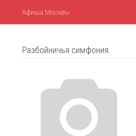
Афиша Москвы
Разбойничья симфония