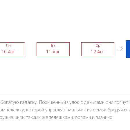
Пн
Вт
Ср
10 Авг
11 Авг
12 Авг
огатую гадалку. Похищенный чулок с деньгами они прячут 
м тележку, которой управляет мальчик из семьи бродячих 
ружившись такими же тележками, ослами и пианино.