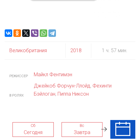
Великобритания
2018
1 ч. 57 мин.
Майкл Фентимэн
РЕЖИССЕР
Джейкоб Форчун-Ллойд
,
Фехинти
Бэйлоган
,
Пиппа Никсон
В РОЛЯХ
Сб
Вс
Пн
Сегодня
Завтра
10 Авг