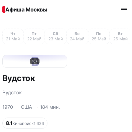
Перейти к содержимому
Афиша Москвы
Чт
Пт
Сб
Вс
Пн
Вт
21 Май
22 Май
23 Май
24 Май
25 Май
26 Май
В
16+
Вудсток
Вудсток
1970
·
США
·
184 мин.
8.1
Кинопоиск
1 636