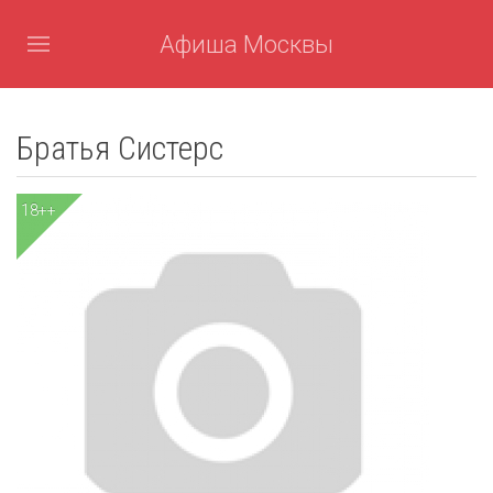
Афиша Москвы
Братья Систерс
18++