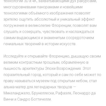
технологий 3D и 4K, захватывающими дух ракурсами,
многоуровневыми панорамами и новейшими
технологиями объёмного изображения позволят
зрителю ощутить абсолютный и уникальный эффект
погружения в великолепие Флоренции; позволят вам
слушать и созерцать, чувствовать и наслаждаться
самым выдающимся и знаменитым сосредоточием
гениальных творений в истории искусств.
Исследуйте и открывайте Флоренцию, дышащую своим
великим контрастным прошлым, обрамлённую в
пышность архитектуры Эпохи Возрождения. Этот
поразительный город, который и сам по себе может по
праву называться музеем под открытым небом, стал
альма-матер для легендарных творцов —
Микеланджело, Брунеллески, Рафаэля, Леонардо да
Винчи и Сандро Боттичелли.