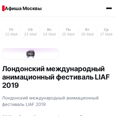
Перейти к содержимому
Афиша Москвы
Пт
Сб
Вс
Пн
Вт
Ср
22 Май
23 Май
24 Май
25 Май
26 Май
27 Май
Л
16+
Лондонский международный
анимационный фестиваль LIAF
2019
Лондонский международный анимационный
фестиваль LIAF 2019