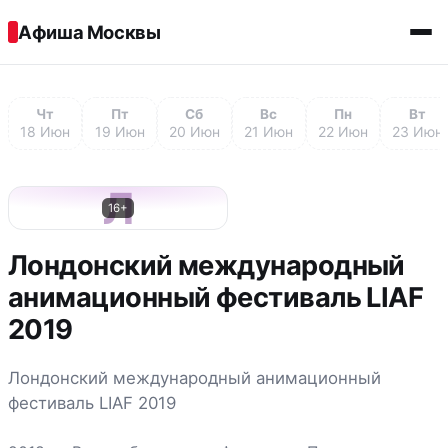
Перейти к содержимому
Афиша Москвы
Чт
Пт
Сб
Вс
Пн
Вт
18 Июн
19 Июн
20 Июн
21 Июн
22 Июн
23 Июн
Л
16+
Лондонский международный
анимационный фестиваль LIAF
2019
Лондонский международный анимационный
фестиваль LIAF 2019