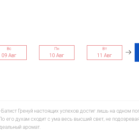
Вс
Пн
Вт
09 Авг
10 Авг
11 Авг
-Батист Гренуй настоящих успехов достиг лишь на одном п
о его духам сходит с ума весь высший свет, не подозревая
идеальный аромат.