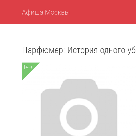
Афиша Москвы
Парфюмер: История одного у
14++