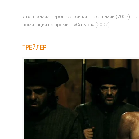
Две премии Европейской киноакадемии (2007) — за
номинаций на премию «Сатурн» (2007).
ТРЕЙЛЕР