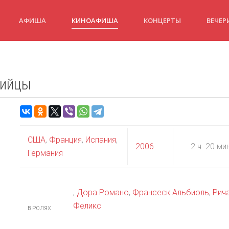
АФИША
КИНОАФИША
КОНЦЕРТЫ
ВЕЧЕР
бийцы
США
,
Франция
,
Испания
,
2006
2 ч. 20 ми
Германия
,
Дора Романо
,
Франсеск Альбиоль
,
Рич
Феликс
В РОЛЯХ